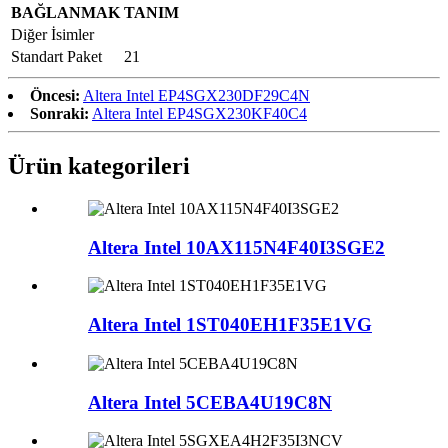
BAĞLANMAK
TANIM
Diğer İsimler
Standart Paket
21
Öncesi:
Altera Intel EP4SGX230DF29C4N
Sonraki:
Altera Intel EP4SGX230KF40C4
Ürün kategorileri
Altera Intel 10AX115N4F40I3SGE2
Altera Intel 1ST040EH1F35E1VG
Altera Intel 5CEBA4U19C8N