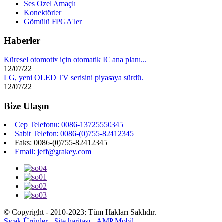
Ses Özel Amaçlı
Konektörler
Gömülü FPGA'ler
Haberler
Küresel otomotiv için otomatik IC ana planı...
12/07/22
LG, yeni OLED TV serisini piyasaya sürdü.
12/07/22
Bize Ulaşın
Cep Telefonu: 0086-13725550345
Sabit Telefon: 0086-(0)755-82412345
Faks: 0086-(0)755-82412345
Email: jeff@grakey.com
© Copyright - 2010-2023: Tüm Hakları Saklıdır.
Sıcak Ürünler
-
Site haritası
-
AMP Mobil