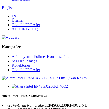
English
Ev
Ürünler
Gömülü FPGA'ler
ALTER(INTEL)
Kategoriler
Alüminyum – Polimer Kondansatörler
Ses Özel Amaçlı
Konektörler
Gömülü FPGA'ler
Altera Intel EP4SGX230KF40C2
grakeyÜrün Numaraları:
EP4SGX230KF40C2-ND