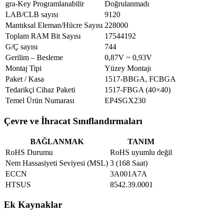
gra-Key Programlanabilir
Doğrulanmadı
LAB/CLB sayısı
9120
Mantıksal Eleman/Hücre Sayısı
228000
Toplam RAM Bit Sayısı
17544192
G/Ç sayısı
744
Gerilim – Besleme
0,87V ~ 0,93V
Montaj Tipi
Yüzey Montajı
Paket / Kasa
1517-BBGA, FCBGA
Tedarikçi Cihaz Paketi
1517-FBGA (40×40)
Temel Ürün Numarası
EP4SGX230
Çevre ve İhracat Sınıflandırmaları
BAĞLANMAK
TANIM
RoHS Durumu
RoHS uyumlu değil
Nem Hassasiyeti Seviyesi (MSL)
3 (168 Saat)
ECCN
3A001A7A
HTSUS
8542.39.0001
Ek Kaynaklar