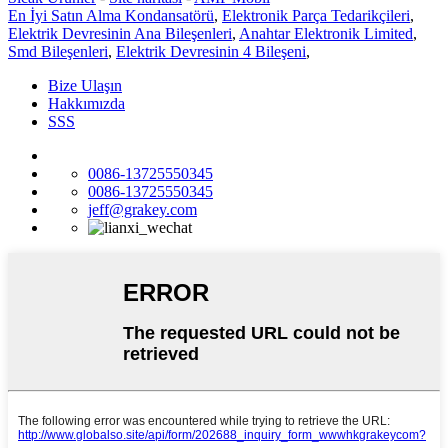
En İyi Satın Alma Kondansatörü
,
Elektronik Parça Tedarikçileri
,
Elektrik Devresinin Ana Bileşenleri
,
Anahtar Elektronik Limited
,
Smd Bileşenleri
,
Elektrik Devresinin 4 Bileşeni
,
Bize Ulaşın
Hakkımızda
SSS
0086-13725550345
0086-13725550345
jeff@grakey.com