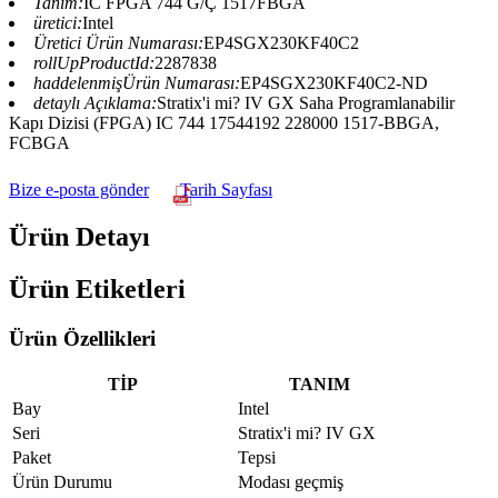
Tanım:
IC FPGA 744 G/Ç 1517FBGA
üretici:
Intel
Üretici Ürün Numarası:
EP4SGX230KF40C2
rollUpProductId:
2287838
haddelenmişÜrün Numarası:
EP4SGX230KF40C2-ND
detaylı Açıklama:
Stratix'i mi? IV GX Saha Programlanabilir
Kapı Dizisi (FPGA) IC 744 17544192 228000 1517-BBGA,
FCBGA
Bize e-posta gönder
Tarih Sayfası
Ürün Detayı
Ürün Etiketleri
Ürün Özellikleri
TİP
TANIM
Bay
Intel
Seri
Stratix'i mi? IV GX
Paket
Tepsi
Ürün Durumu
Modası geçmiş