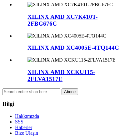
XILINX AMD XC7K410T-
2FBG676C
XILINX AMD XC4005E-4TQ144C
XILINX AMD XCKU115-
2FLVA1517E
Abone
Bilgi
Hakkımızda
SSS
Haberler
Bize Ulaşın