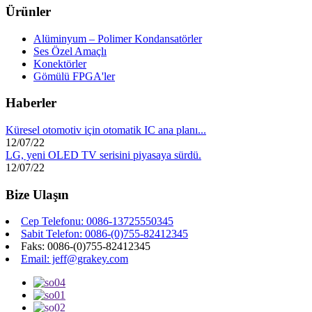
Ürünler
Alüminyum – Polimer Kondansatörler
Ses Özel Amaçlı
Konektörler
Gömülü FPGA'ler
Haberler
Küresel otomotiv için otomatik IC ana planı...
12/07/22
LG, yeni OLED TV serisini piyasaya sürdü.
12/07/22
Bize Ulaşın
Cep Telefonu: 0086-13725550345
Sabit Telefon: 0086-(0)755-82412345
Faks: 0086-(0)755-82412345
Email: jeff@grakey.com