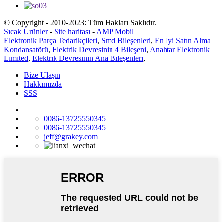
© Copyright - 2010-2023: Tüm Hakları Saklıdır.
Sıcak Ürünler
-
Site haritası
-
AMP Mobil
Elektronik Parça Tedarikçileri
,
Smd Bileşenleri
,
En İyi Satın Alma
Kondansatörü
,
Elektrik Devresinin 4 Bileşeni
,
Anahtar Elektronik
Limited
,
Elektrik Devresinin Ana Bileşenleri
,
Bize Ulaşın
Hakkımızda
SSS
0086-13725550345
0086-13725550345
jeff@grakey.com