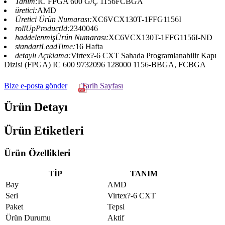
Tanım:
IC FPGA 600 G/Ç 1156FCBGA
üretici:
AMD
Üretici Ürün Numarası:
XC6VCX130T-1FFG1156I
rollUpProductId:
2340046
haddelenmişÜrün Numarası:
XC6VCX130T-1FFG1156I-ND
standartLeadTime:
16 Hafta
detaylı Açıklama:
Virtex?-6 CXT Sahada Programlanabilir Kapı
Dizisi (FPGA) IC 600 9732096 128000 1156-BBGA, FCBGA
Bize e-posta gönder
Tarih Sayfası
Ürün Detayı
Ürün Etiketleri
Ürün Özellikleri
TİP
TANIM
Bay
AMD
Seri
Virtex?-6 CXT
Paket
Tepsi
Ürün Durumu
Aktif