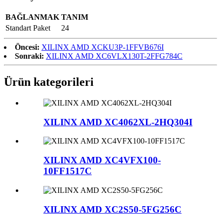
BAĞLANMAK
TANIM
Standart Paket
24
Öncesi:
XILINX AMD XCKU3P-1FFVB676I
Sonraki:
XILINX AMD XC6VLX130T-2FFG784C
Ürün kategorileri
XILINX AMD XC4062XL-2HQ304I
XILINX AMD XC4VFX100-
10FF1517C
XILINX AMD XC2S50-5FG256C