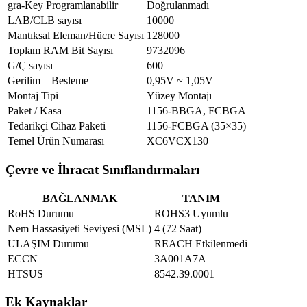
gra-Key Programlanabilir
Doğrulanmadı
LAB/CLB sayısı
10000
Mantıksal Eleman/Hücre Sayısı
128000
Toplam RAM Bit Sayısı
9732096
G/Ç sayısı
600
Gerilim – Besleme
0,95V ~ 1,05V
Montaj Tipi
Yüzey Montajı
Paket / Kasa
1156-BBGA, FCBGA
Tedarikçi Cihaz Paketi
1156-FCBGA (35×35)
Temel Ürün Numarası
XC6VCX130
Çevre ve İhracat Sınıflandırmaları
BAĞLANMAK
TANIM
RoHS Durumu
ROHS3 Uyumlu
Nem Hassasiyeti Seviyesi (MSL)
4 (72 Saat)
ULAŞIM Durumu
REACH Etkilenmedi
ECCN
3A001A7A
HTSUS
8542.39.0001
Ek Kaynaklar