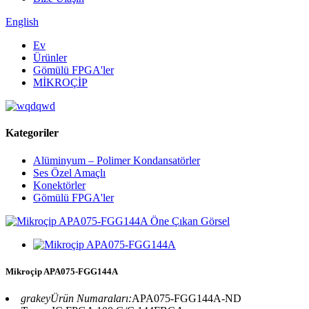
English
Ev
Ürünler
Gömülü FPGA'ler
MİKROÇİP
Kategoriler
Alüminyum – Polimer Kondansatörler
Ses Özel Amaçlı
Konektörler
Gömülü FPGA'ler
Mikroçip APA075-FGG144A
grakeyÜrün Numaraları:
APA075-FGG144A-ND