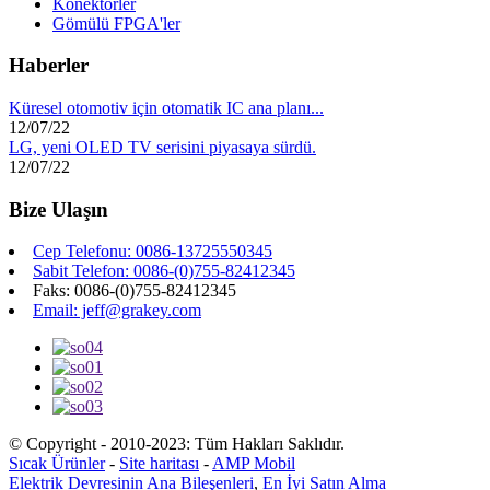
Konektörler
Gömülü FPGA'ler
Haberler
Küresel otomotiv için otomatik IC ana planı...
12/07/22
LG, yeni OLED TV serisini piyasaya sürdü.
12/07/22
Bize Ulaşın
Cep Telefonu: 0086-13725550345
Sabit Telefon: 0086-(0)755-82412345
Faks: 0086-(0)755-82412345
Email: jeff@grakey.com
© Copyright - 2010-2023: Tüm Hakları Saklıdır.
Sıcak Ürünler
-
Site haritası
-
AMP Mobil
Elektrik Devresinin Ana Bileşenleri
,
En İyi Satın Alma