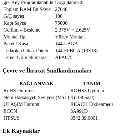
gra-Key Programlanabilir
Doğrulanmadı
Toplam RAM Bit Sayısı
27648
G/Ç sayısı
100
Kapı Sayısı
75000
Gerilim – Besleme
2.375V ~ 2.625V
Montaj Tipi
Yüzey Montajı
Paket / Kasa
144-LBGA
Tedarikçi Cihaz Paketi
144-FPBGA (13×13)
Temel Ürün Numarası
APA075
Çevre ve İhracat Sınıflandırmaları
BAĞLANMAK
TANIM
RoHS Durumu
ROHS3 Uyumlu
Nem Hassasiyeti Seviyesi (MSL)
3 (168 Saat)
ULAŞIM Durumu
REACH Etkilenmedi
ECCN
3A991D
HTSUS
8542.39.0001
Ek Kaynaklar