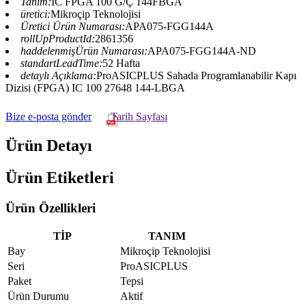
Tanım:
IC FPGA 100 G/Ç 144FBGA
üretici:
Mikroçip Teknolojisi
Üretici Ürün Numarası:
APA075-FGG144A
rollUpProductId:
2861356
haddelenmişÜrün Numarası:
APA075-FGG144A-ND
standartLeadTime:
52 Hafta
detaylı Açıklama:
ProASICPLUS Sahada Programlanabilir Kapı
Dizisi (FPGA) IC 100 27648 144-LBGA
Bize e-posta gönder
Tarih Sayfası
Ürün Detayı
Ürün Etiketleri
Ürün Özellikleri
TİP
TANIM
Bay
Mikroçip Teknolojisi
Seri
ProASICPLUS
Paket
Tepsi
Ürün Durumu
Aktif