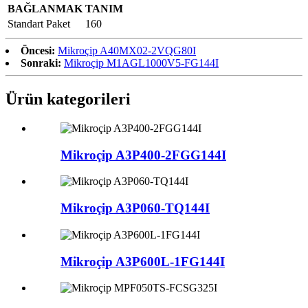
BAĞLANMAK
TANIM
Standart Paket
160
Öncesi:
Mikroçip A40MX02-2VQG80I
Sonraki:
Mikroçip M1AGL1000V5-FG144I
Ürün kategorileri
Mikroçip A3P400-2FGG144I
Mikroçip A3P060-TQ144I
Mikroçip A3P600L-1FG144I