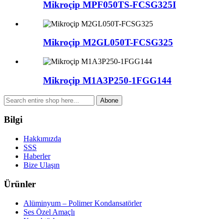
Mikroçip MPF050TS-FCSG325I
Mikroçip M2GL050T-FCSG325
Mikroçip M1A3P250-1FGG144
Abone
Bilgi
Hakkımızda
SSS
Haberler
Bize Ulaşın
Ürünler
Alüminyum – Polimer Kondansatörler
Ses Özel Amaçlı